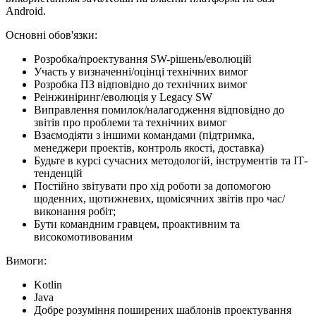
Android.
Основні обов'язки:
Розробка/проектування SW-рішень/еволюцій
Участь у визначенні/оцінці технічних вимог
Розробка ПЗ відповідно до технічних вимог
Реінжиніринг/еволюція у Legacy SW
Виправлення помилок/налагодження відповідно до
звітів про проблеми та технічних вимог
Взаємодіяти з іншими командами (підтримка,
менеджери проектів, контроль якості, доставка)
Будьте в курсі сучасних методологій, інструментів та ІТ-
тенденцій
Постійно звітувати про хід роботи за допомогою
щоденних, щотижневих, щомісячних звітів про час/
виконання робіт;
Бути командним гравцем, проактивним та
високомотивованим
Вимоги:
Kotlin
Java
Добре розуміння поширених шаблонів проектування