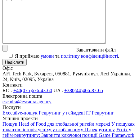
Завантажити файл
Я приймаю
умови
та
політику конфіденційності
.
Офіс
AFI Tech Park, Бухарест, 050881, Румунія
вул. Лесі Українки,
24, Київ, 02095, Україна
Контакти
RO :
+40(075)676-43-60
UA :
+380(44)466-87-65
Електронна пошта
escadra@escadra.agency
Послуги
Executive-пошук
Рекрутинг у геймдеві
IT Рекрутинг
Успішні проекти
Пошук Head of Food для глобальної ритейл мережі
У пошуках
талантів: історія успіху у глобальному IT-рекрутингу
Успіх у
гейм-рекрутингу: Закриття ключової позиції Game Framework