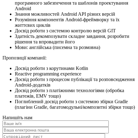
програмного забезпечення та шаблонів проектування
Android
Знання можливостей Android API різних версій
Розуміння компонентів Android-фреймворку та їх
життєвих циклів
Досвід роботи з системою контролю версій GIT
Здатність декомпозувати складне завдання, розробити
рішення та впровадити його
Мови: англійська (писемна та розмовна)
Пропозиції компанії:
Досвід роботи з корутинами Kotlin
Reactive programming experience
Досвід роботи з процесом публікації та розповсюдження
Android-додатків
Досвід роботи з платіжними технологіями (обробка
платежів, EMV тощо)
Поглиблений досвід роботи з системою збірки Gradle
(плагіни Gradle, багатомодульні/композитні збірки тощо)
Напишіть нам