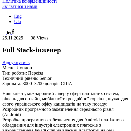
Політика конфіденційності
Зв’язатися з нами
Eng
Ukr
25.11.2025
98 Views
Full Stack-інженер
Відгукнутись
Місце: Лондон
Тип роботи: Переїзд
Технічний рівень: Senior
Зарплата: 3000–3200 доларів США
Наш клієнт, міжнародний лідер у сфері платіжних систем,
рішень для онлайн, мобільної та роздрібної торгівлі, шукає для
свого українського офісу кандидатів на таку посаду:
Розробник програмного забезпечення середнього рівня
(Android)
Розробка програмного забезпечення для Android платіжного
обладнання для індустрії електронних платежів з
використанням Java/Kotlin на власній платформі на базі