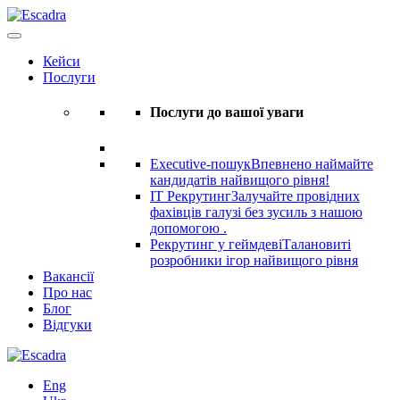
Кейси
Послуги
Послуги до вашої уваги
Executive-пошук
Впевнено наймайте
кандидатів найвищого рівня!
IT Рекрутинг
Залучайте провідних
фахівців галузі без зусиль з нашою
допомогою .
Рекрутинг у геймдеві
Талановиті
розробники ігор найвищого рівня
Вакансії
Про нас
Блог
Відгуки
Eng