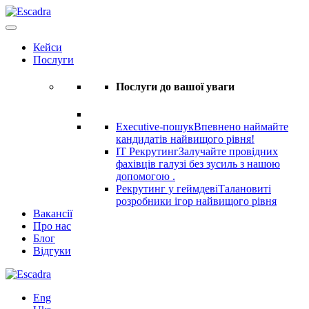
Кейси
Послуги
Послуги до вашої уваги
Executive-пошук
Впевнено наймайте
кандидатів найвищого рівня!
IT Рекрутинг
Залучайте провідних
фахівців галузі без зусиль з нашою
допомогою .
Рекрутинг у геймдеві
Талановиті
розробники ігор найвищого рівня
Вакансії
Про нас
Блог
Відгуки
Eng