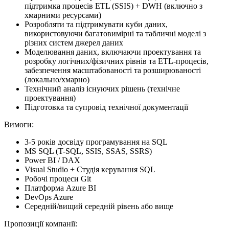
підтримка процесів ETL (SSIS) + DWH (включно з
хмарними ресурсами)
Розробляти та підтримувати куби даних,
використовуючи багатовимірні та табличні моделі з
різних систем джерел даних
Моделювання даних, включаючи проектування та
розробку логічних/фізичних рівнів та ETL-процесів,
забезпечення масштабованості та розширюваності
(локально/хмарно)
Технічний аналіз існуючих рішень (технічне
проектування)
Підготовка та супровід технічної документації
Вимоги:
3-5 років досвіду програмування на SQL
MS SQL (T-SQL, SSIS, SSAS, SSRS)
Power BI / DAX
Visual Studio + Студія керування SQL
Робочі процеси Git
Платформа Azure BI
DevOps Azure
Середній/вищий середній рівень або вище
Пропозиції компанії: